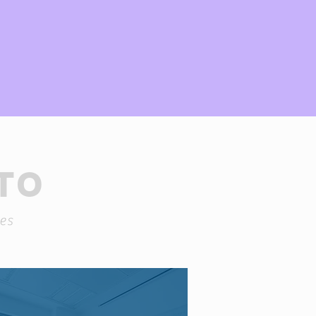
TO
es